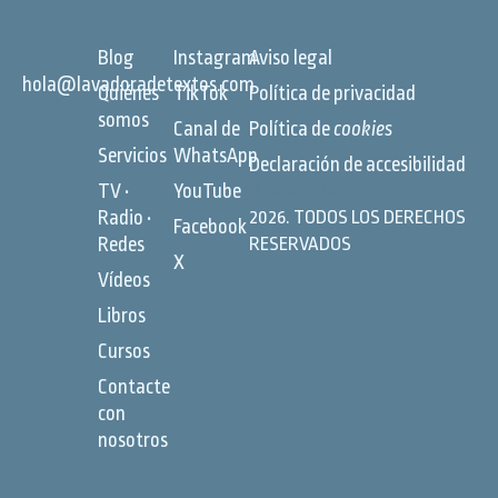
Blog
Instagram
Aviso legal
hola@lavadoradetextos.com
Quiénes
TikTok
Política de privacidad
somos
Canal de
Política de
cookies
Servicios
WhatsApp
Declaración de accesibilidad
TV •
YouTube
©
LAVADORA DE TEXTOS
Radio •
2026. TODOS LOS DERECHOS
Facebook
Redes
RESERVADOS
X
Vídeos
Libros
Cursos
Contacte
con
nosotros