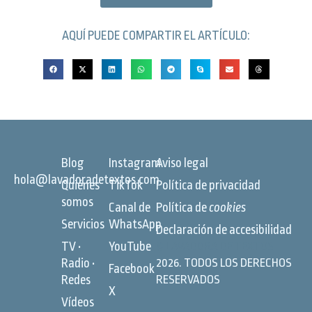
AQUÍ PUEDE COMPARTIR EL ARTÍCULO:
Blog
Instagram
Aviso legal
hola@lavadoradetextos.com
Quiénes
TikTok
Política de privacidad
somos
Canal de
Política de
cookies
Servicios
WhatsApp
Declaración de accesibilidad
TV •
YouTube
©
LAVADORA DE TEXTOS
Radio •
2026. TODOS LOS DERECHOS
Facebook
Redes
RESERVADOS
X
Vídeos