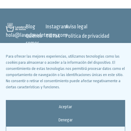
Blog
Instagram
Aviso legal
hola@lavadoradetextos.com
Quiénes
TikTok
Política de privacidad
somos
Canal de
Política de
cookies
Servicios
WhatsApp
Declaración de accesibilidad
Para ofrecer las mejores experiencias, utilizamos tecnologías como las
TV •
YouTube
©
LAVADORA DE TEXTOS
cookies
para almacenar o acceder a la información del dispositivo. El
Radio •
2026. TODOS LOS DERECHOS
consentimiento de estas tecnologías nos permitirá procesar datos como el
Facebook
comportamiento de navegación o las identificaciones únicas en este sitio.
Redes
RESERVADOS
X
No consentir o retirar el consentimiento puede afectar negativamente a
Vídeos
ciertas características y funciones.
Libros
Cursos
Aceptar
Contacte
con
Denegar
nosotros