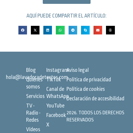
AQUÍ PUEDE COMPARTIR EL ARTÍCULO:
Blog
Instagram
Aviso legal
hola@lavadoradetextos.com
Quiénes
TikTok
Política de privacidad
somos
Canal de
Política de
cookies
Servicios
WhatsApp
Declaración de accesibilidad
TV •
YouTube
©
LAVADORA DE TEXTOS
Radio •
2026. TODOS LOS DERECHOS
Facebook
Redes
RESERVADOS
X
Vídeos