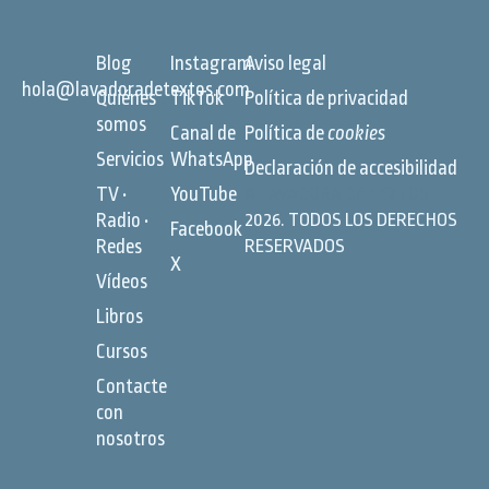
Blog
Instagram
Aviso legal
hola@lavadoradetextos.com
Quiénes
TikTok
Política de privacidad
somos
Canal de
Política de
cookies
Servicios
WhatsApp
Declaración de accesibilidad
TV •
YouTube
©
LAVADORA DE TEXTOS
Radio •
2026. TODOS LOS DERECHOS
Facebook
Redes
RESERVADOS
X
Vídeos
Libros
Cursos
Contacte
con
nosotros