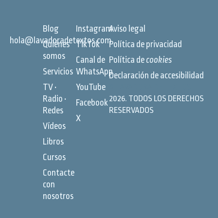
Blog
Instagram
Aviso legal
hola@lavadoradetextos.com
Quiénes
TikTok
Política de privacidad
somos
Canal de
Política de
cookies
Servicios
WhatsApp
Declaración de accesibilidad
TV •
YouTube
©
LAVADORA DE TEXTOS
Radio •
2026. TODOS LOS DERECHOS
Facebook
Redes
RESERVADOS
X
Vídeos
Libros
Cursos
Contacte
con
nosotros