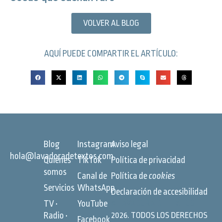
VOLVER AL BLOG
AQUÍ PUEDE COMPARTIR EL ARTÍCULO:
Blog
Instagram
Aviso legal
hola@lavadoradetextos.com
Quiénes
TikTok
Política de privacidad
somos
Canal de
Política de
cookies
Servicios
WhatsApp
Declaración de accesibilidad
TV •
YouTube
©
LAVADORA DE TEXTOS
Radio •
2026. TODOS LOS DERECHOS
Facebook