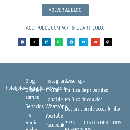
VOLVER AL BLOG
AQUÍ PUEDE COMPARTIR EL ARTÍCULO:
Blog
Instagram
Aviso legal
hola@lavadoradetextos.com
Quiénes
TikTok
Política de privacidad
somos
Canal de
Política de
cookies
Servicios
WhatsApp
Declaración de accesibilidad
TV •
YouTube
©
LAVADORA DE TEXTOS
Radio •
2026. TODOS LOS DERECHOS
Facebook
Redes
RESERVADOS