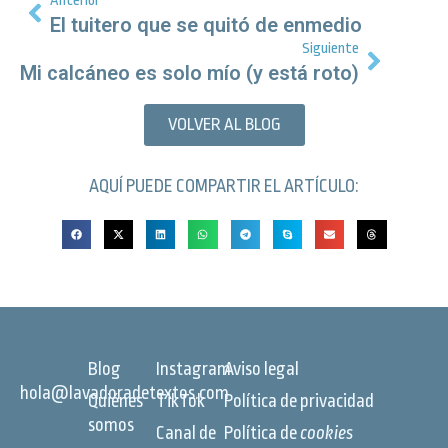
Anterior
El tuitero que se quitó de enmedio
Siguiente
Mi calcáneo es solo mío (y está roto)
VOLVER AL BLOG
AQUÍ PUEDE COMPARTIR EL ARTÍCULO:
Blog
Instagram
Aviso legal
hola@lavadoradetextos.com
Quiénes
TikTok
Política de privacidad
somos
Canal de
Política de
cookies