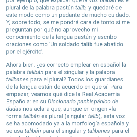
por ejemplo, que explicar que la voz
talibán
es el
plural de la palabra pastún
talib,
y quedaré de
este modo como un pedante de mucho cuidado.
Y, sobre todo, se me pondrá cara de tonto si me
preguntan por qué no aprovecho mi
conocimiento de la lengua pastún y escribo
oraciones como ‘Un soldado
talib
fue abatido
por el ejército’.
Ahora bien, ¿es correcto emplear en español la
palabra
talibán
para el singular y la palabra
talibanes
para el plural? Todos los guardianes
de la lengua están de acuerdo en que sí. Para
empezar, veamos qué dice la Real Academia
Española: en su
Diccionario panhispánico de
dudas
nos aclara que, aunque en origen «la
forma
talibán
es plural (singular
talib
), esta voz
se ha acomodado ya a la morfología española y
se usa
talibán
para el singular y
talibanes
para el