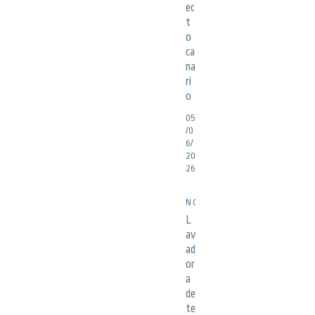
ec
t
o
ca
na
ri
o
05
/0
6/
20
26
NOTICIAS
L
av
ad
or
a
de
te