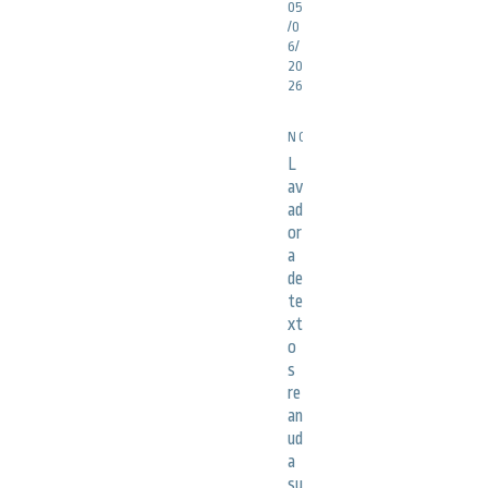
05
/0
6/
20
26
NOTICIAS
L
av
ad
or
a
de
te
xt
o
s
re
an
ud
a
su