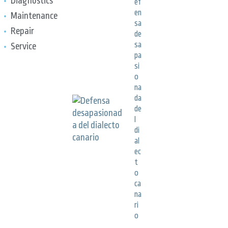
Diagnostics
ef
en
Maintenance
sa
Repair
de
sa
Service
pa
si
o
na
da
de
l
di
al
ec
t
o
ca
na
ri
o