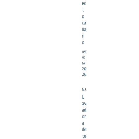
ec
t
o
ca
na
ri
o
05
/0
6/
20
26
NOTICIAS
L
av
ad
or
a
de
te