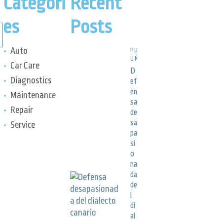
Categori
Recent
es
Posts
Auto
PUBLICACIONES,
UNCATEGORIZED
Car Care
D
Diagnostics
ef
en
Maintenance
sa
Repair
de
sa
Service
pa
si
o
na
da
de
l
di
al