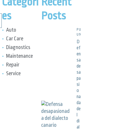
Categori
Recent
es
Posts
Auto
PUBLICACIONES,
UNCATEGORIZED
Car Care
D
Diagnostics
ef
en
Maintenance
sa
Repair
de
sa
Service
pa
si
o
na
da
de
l
di
al