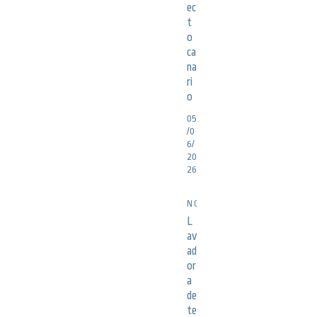
ec
t
o
ca
na
ri
o
05
/0
6/
20
26
NOTICIAS
L
av
ad
or
a
de
te