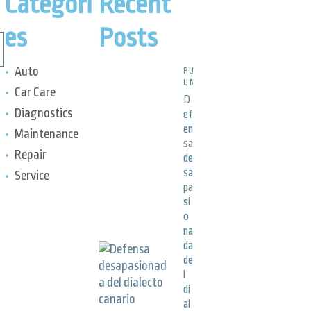
Categori
Recent
es
Posts
Auto
PUBLICACIONES,
UNCATEGORIZED
Car Care
D
Diagnostics
ef
en
Maintenance
sa
Repair
de
sa
Service
pa
si
o
na
da
de
l
di
al