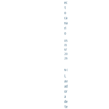
ec
t
o
ca
na
ri
o
05
/0
6/
20
26
NOTICIAS
L
av
ad
or
a
de
te