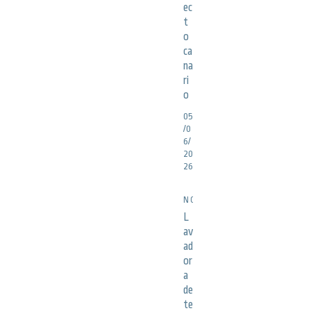
ec
t
o
ca
na
ri
o
05
/0
6/
20
26
NOTICIAS
L
av
ad
or
a
de
te