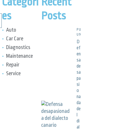
Categori
Recent
es
Posts
Auto
PUBLICACIONES,
UNCATEGORIZED
Car Care
D
Diagnostics
ef
en
Maintenance
sa
Repair
de
sa
Service
pa
si
o
na
da
de
l
di
al