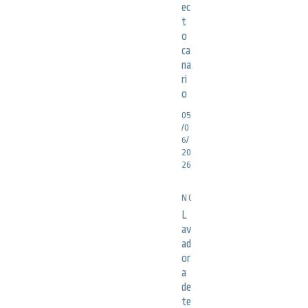
ec
t
o
ca
na
ri
o
05
/0
6/
20
26
NOTICIAS
L
av
ad
or
a
de
te