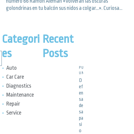
número 66 Ramón Alemán «Volverán las oscuras
golondrinas en tu balcón sus nidos a colgar…». Curiosa…
Categori
Recent
es
Posts
Auto
PUBLICACIONES,
UNCATEGORIZED
Car Care
D
Diagnostics
ef
en
Maintenance
sa
Repair
de
sa
Service
pa
si
o