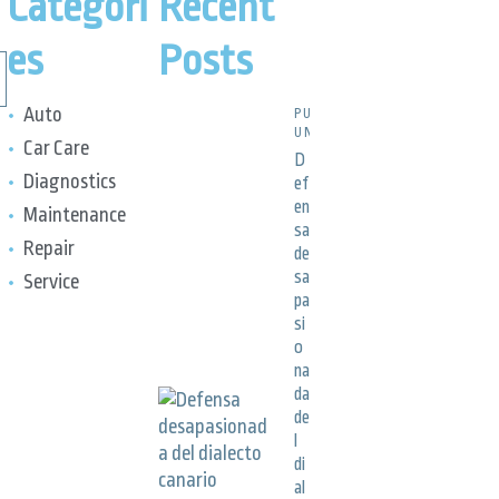
Categori
Recent
es
Posts
Auto
PUBLICACIONES,
UNCATEGORIZED
Car Care
D
Diagnostics
ef
en
Maintenance
sa
Repair
de
sa
Service
pa
si
o
na
da
de
l
di
al