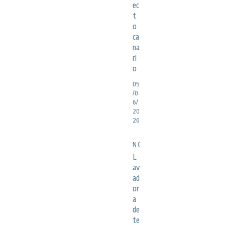
ec
t
o
ca
na
ri
o
05
/0
6/
20
26
NOTICIAS
L
av
ad
or
a
de
te