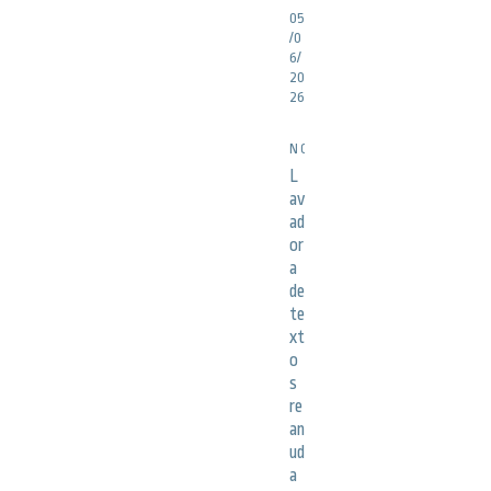
05
/0
6/
20
26
NOTICIAS
L
av
ad
or
a
de
te
xt
o
s
re
an
ud
a