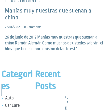
ERRORES FRECUENTES
Manías muy nuestras que suenan a
chino
26/06/2012
0
Comments
26 de junio de 2012 Manías muy nuestras que suenan a
chino Ramón Alemán Como muchos de ustedes sabrán, el
blog que tienen ahora mismo delante está…
Categori
Recent
es
Posts
Auto
PUBLICACIONES,
UNCATEGORIZED
Car Care
D