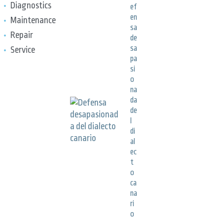
Diagnostics
ef
en
Maintenance
sa
Repair
de
sa
Service
pa
si
o
na
da
de
l
di
al
ec
t
o
ca
na
ri
o