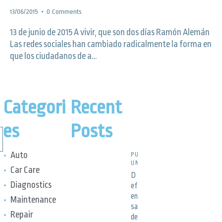
13/06/2015
0
Comments
13 de junio de 2015 A vivir, que son dos días Ramón Alemán
Las redes sociales han cambiado radicalmente la forma en
que los ciudadanos de a…
Categori
Recent
es
Posts
Auto
PUBLICACIONES,
UNCATEGORIZED
Car Care
D
Diagnostics
ef
en
Maintenance
sa
Repair
de