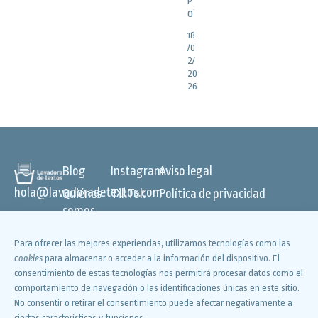
o’
18
/0
2/
20
26
Blog
Instagram
Aviso legal
hola@lavadoradetextos.com
Quiénes
TikTok
Política de privacidad
somos
Canal de
Política de
cookies
Servicios
WhatsApp
Declaración de accesibilidad
Para ofrecer las mejores experiencias, utilizamos tecnologías como las
TV •
YouTube
©
LAVADORA DE TEXTOS
cookies
para almacenar o acceder a la información del dispositivo. El
Radio •
2026. TODOS LOS DERECHOS
consentimiento de estas tecnologías nos permitirá procesar datos como el
Facebook
comportamiento de navegación o las identificaciones únicas en este sitio.
Redes
RESERVADOS
X
No consentir o retirar el consentimiento puede afectar negativamente a
Vídeos
ciertas características y funciones.