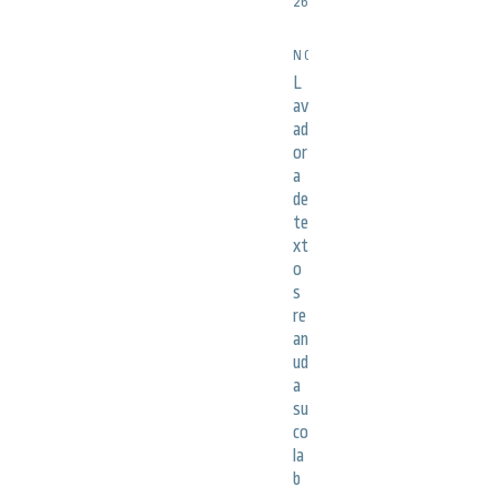
26
NOTICIAS
L
av
ad
or
a
de
te
xt
o
s
re
an
ud
a
su
co
la
b