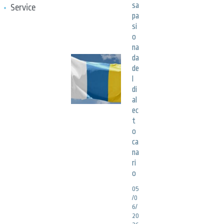
sa
Service
pa
si
o
na
da
de
l
di
al
ec
t
o
ca
na
ri
o
05
/0
6/
20