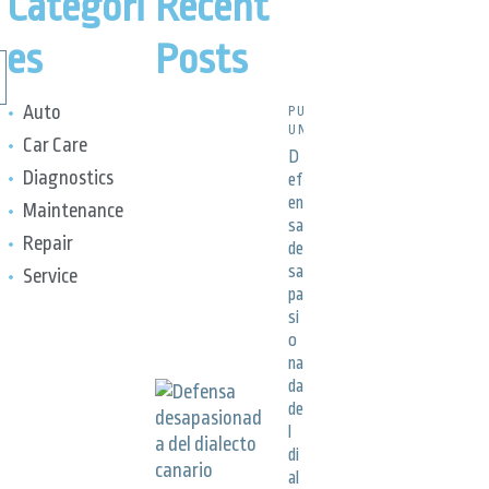
Categori
Recent
es
Posts
Auto
PUBLICACIONES,
UNCATEGORIZED
Car Care
D
Diagnostics
ef
en
Maintenance
sa
Repair
de
sa
Service
pa
si
o
na
da
de
l
di
al