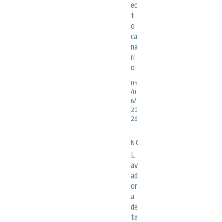
ec
t
o
ca
na
ri
o
05
/0
6/
20
26
NOTICIAS
L
av
ad
or
a
de
te