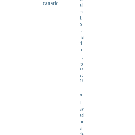
al
ec
t
o
ca
na
ri
o
05
/0
6/
20
26
NOTICIAS
L
av
ad
or
a
de