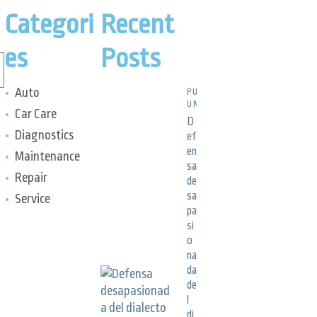
Categori
Recent
es
Posts
Auto
PUBLICACIONES,
UNCATEGORIZED
Car Care
D
Diagnostics
ef
en
Maintenance
sa
Repair
de
sa
Service
pa
si
o
na
da
de
l
di