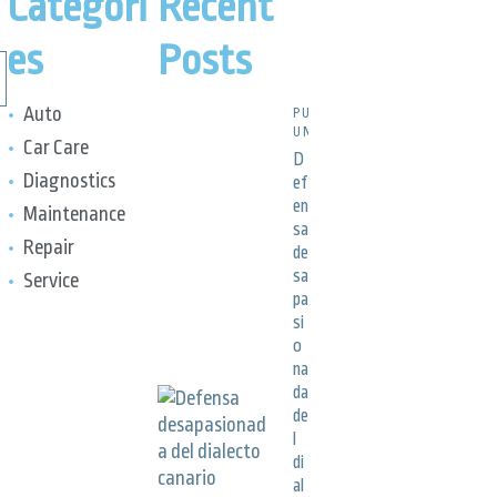
Categori
Recent
es
Posts
Auto
PUBLICACIONES,
UNCATEGORIZED
Car Care
D
Diagnostics
ef
en
Maintenance
sa
Repair
de
sa
Service
pa
si
o
na
da
de
l
di
al