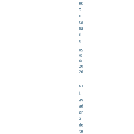
ec
t
o
ca
na
ri
o
05
/0
6/
20
26
NOTICIAS
L
av
ad
or
a
de
te