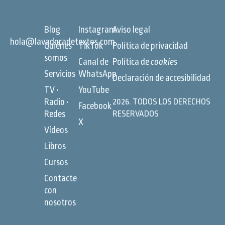
Blog
Instagram
Aviso legal
hola@lavadoradetextos.com
Quiénes
TikTok
Política de privacidad
somos
Canal de
Política de
cookies
Servicios
WhatsApp
Declaración de accesibilidad
TV •
YouTube
©
LAVADORA DE TEXTOS
Radio •
2026. TODOS LOS DERECHOS
Facebook
Redes
RESERVADOS
X
Vídeos
Libros
Cursos
Contacte
con
nosotros