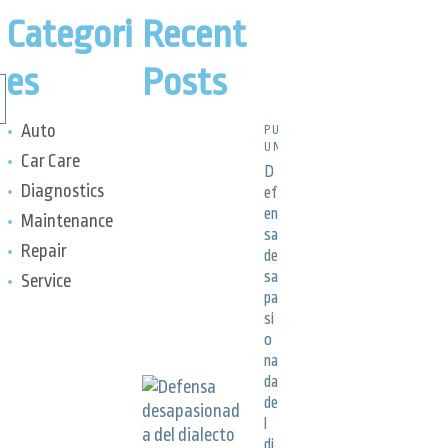
Categori
Recent
es
Posts
Auto
PUBLICACIONES,
UNCATEGORIZED
Car Care
D
Diagnostics
ef
en
Maintenance
sa
Repair
de
sa
Service
pa
si
o
na
da
de
l
di