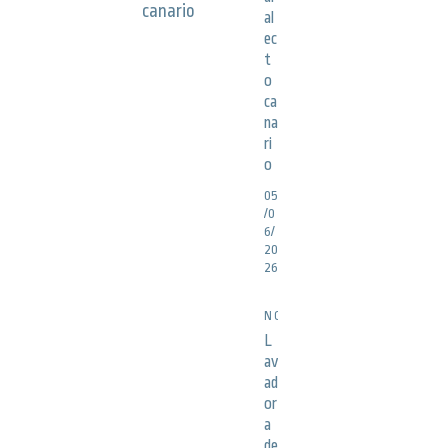
al
ec
t
o
ca
na
ri
o
05
/0
6/
20
26
NOTICIAS
L
av
ad
or
a
de