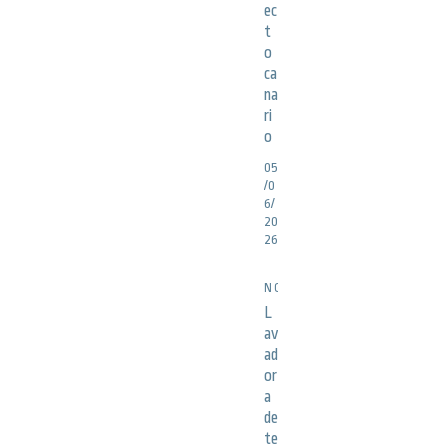
ec
t
o
ca
na
ri
o
05
/0
6/
20
26
NOTICIAS
L
av
ad
or
a
de
te