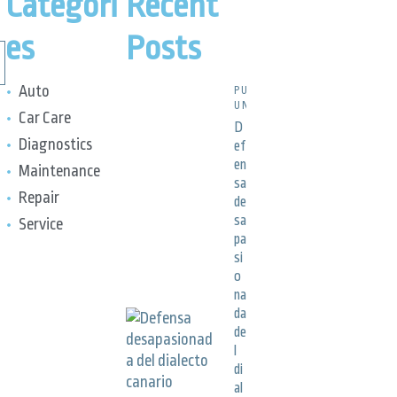
Categori
Recent
es
Posts
Auto
PUBLICACIONES,
UNCATEGORIZED
Car Care
D
Diagnostics
ef
en
Maintenance
sa
Repair
de
sa
Service
pa
si
o
na
da
de
l
di
al