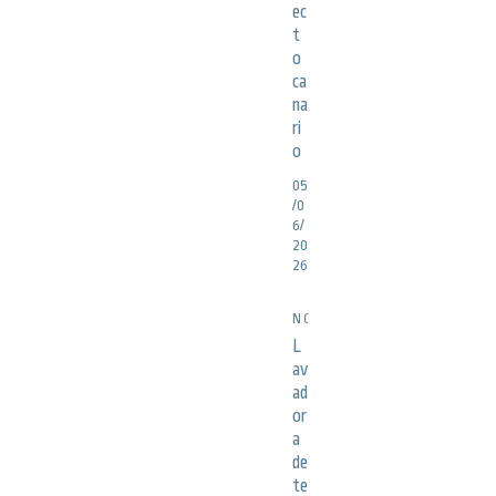
ec
t
o
ca
na
ri
o
05
/0
6/
20
26
NOTICIAS
L
av
ad
or
a
de
te