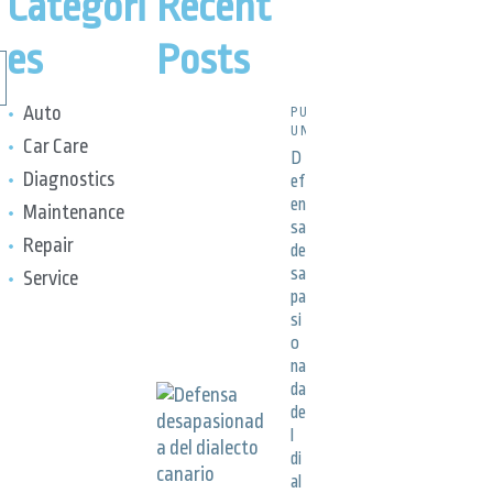
Categori
Recent
es
Posts
Auto
PUBLICACIONES,
UNCATEGORIZED
Car Care
D
Diagnostics
ef
en
Maintenance
sa
Repair
de
sa
Service
pa
si
o
na
da
de
l
di
al