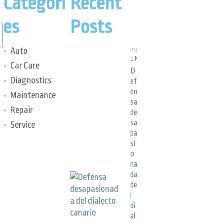
Categori
Recent
es
Posts
Auto
PUBLICACIONES,
UNCATEGORIZED
Car Care
D
Diagnostics
ef
en
Maintenance
sa
Repair
de
sa
Service
pa
si
o
na
da
de
l
di
al