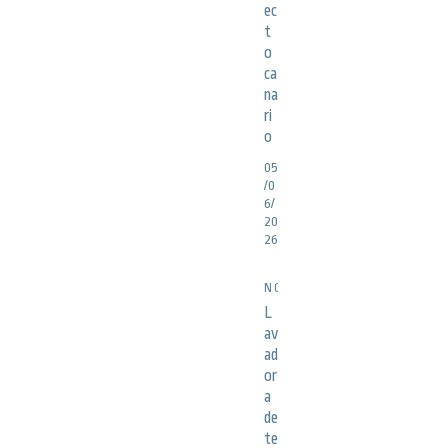
ec
t
o
ca
na
ri
o
05
/0
6/
20
26
NOTICIAS
L
av
ad
or
a
de
te