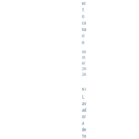
ec
t
o
ca
na
ri
o
05
/0
6/
20
26
NOTICIAS
L
av
ad
or
a
de
te