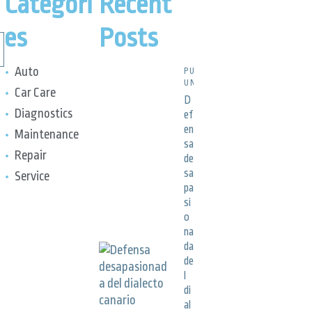
Categori
Recent
es
Posts
Auto
PUBLICACIONES,
UNCATEGORIZED
Car Care
D
Diagnostics
ef
en
Maintenance
sa
Repair
de
sa
Service
pa
si
o
na
da
de
l
di
al