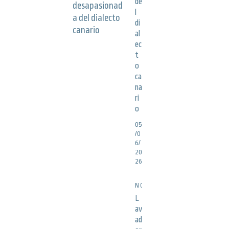
de
l
di
al
ec
t
o
ca
na
ri
o
05
/0
6/
20
26
NOTICIAS
L
av
ad