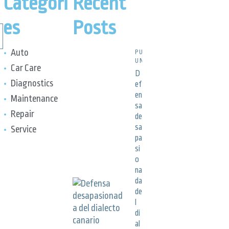
Categori
Recent
es
Posts
Auto
PUBLICACIONES,
UNCATEGORIZED
Car Care
D
Diagnostics
ef
en
Maintenance
sa
Repair
de
sa
Service
pa
si
o
na
da
de
l
di
al