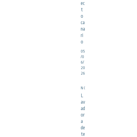
ec
t
o
ca
na
ri
o
05
/0
6/
20
26
NOTICIAS
L
av
ad
or
a
de
te