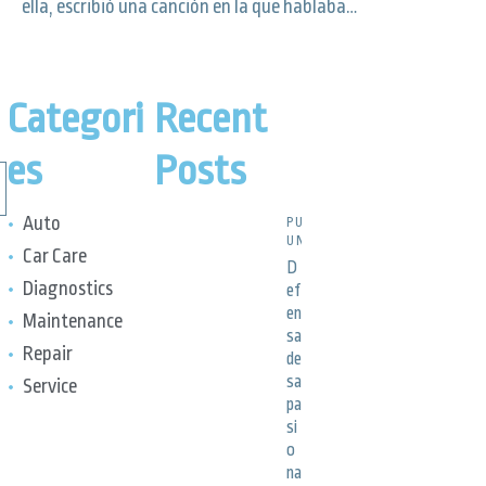
ella, escribió una canción en la que hablaba…
Categori
Recent
es
Posts
Auto
PUBLICACIONES,
UNCATEGORIZED
Car Care
D
Diagnostics
ef
en
Maintenance
sa
Repair
de
sa
Service
pa
si
o
na