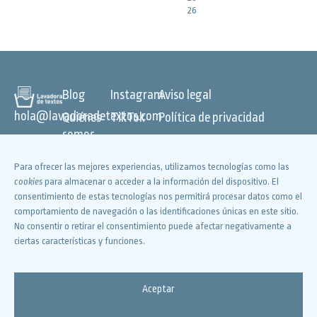
26
Blog
Instagram
Aviso legal
hola@lavadoradetextos.com
Quiénes
TikTok
Política de privacidad
somos
Canal de
Política de
cookies
Servicios
WhatsApp
Declaración de accesibilidad
Para ofrecer las mejores experiencias, utilizamos tecnologías como las
TV •
YouTube
©
LAVADORA DE TEXTOS
cookies
para almacenar o acceder a la información del dispositivo. El
Radio •
2026. TODOS LOS DERECHOS
consentimiento de estas tecnologías nos permitirá procesar datos como el
Facebook
comportamiento de navegación o las identificaciones únicas en este sitio.
Redes
RESERVADOS
X
No consentir o retirar el consentimiento puede afectar negativamente a
Vídeos
ciertas características y funciones.
Libros
Cursos
Aceptar
Contacte