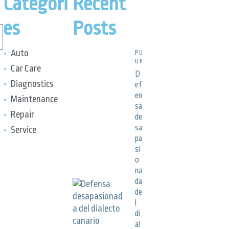
Categori
Recent
es
Posts
Auto
PUBLICACIONES,
UNCATEGORIZED
Car Care
D
Diagnostics
ef
en
Maintenance
sa
Repair
de
sa
Service
pa
si
o
na
da
de
l
di
al