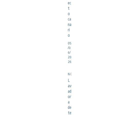
ec
t
o
ca
na
ri
o
05
/0
6/
20
26
NOTICIAS
L
av
ad
or
a
de
te