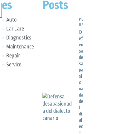
es
Posts
Auto
PUBLICACIONES,
UNCATEGORIZED
Car Care
D
Diagnostics
ef
en
Maintenance
sa
Repair
de
sa
Service
pa
si
o
na
da
de
l
di
al
ec
t