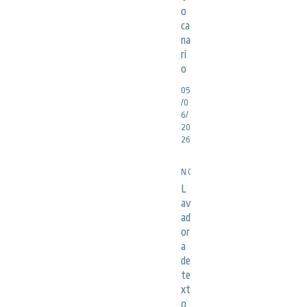
o
ca
na
ri
o
05
/0
6/
20
26
NOTICIAS
L
av
ad
or
a
de
te
xt
o