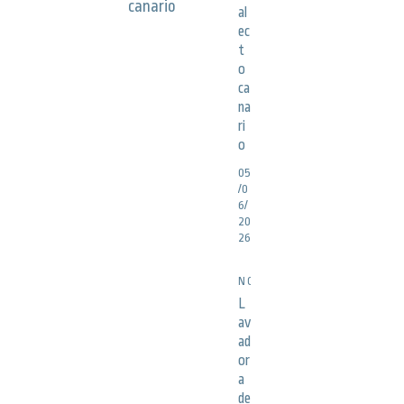
al
ec
t
o
ca
na
ri
o
05
/0
6/
20
26
NOTICIAS
L
av
ad
or
a
de