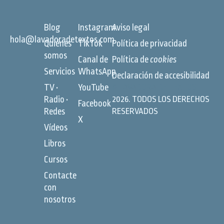
Blog
Instagram
Aviso legal
hola@lavadoradetextos.com
Quiénes
TikTok
Política de privacidad
somos
Canal de
Política de
cookies
Servicios
WhatsApp
Declaración de accesibilidad
TV •
YouTube
©
LAVADORA DE TEXTOS
Radio •
2026. TODOS LOS DERECHOS
Facebook
Redes
RESERVADOS
X
Vídeos
Libros
Cursos
Contacte
con
nosotros