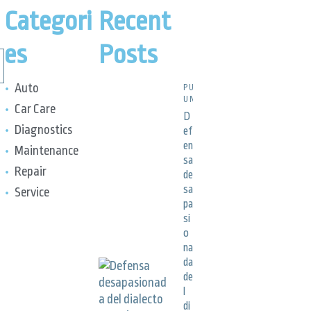
Categori
Recent
es
Posts
Auto
PUBLICACIONES,
UNCATEGORIZED
Car Care
D
Diagnostics
ef
en
Maintenance
sa
Repair
de
sa
Service
pa
si
o
na
da
de
l
di