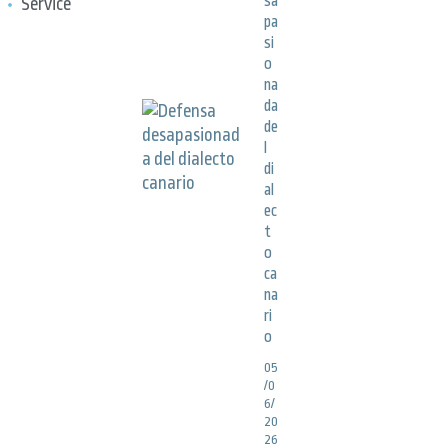
sa
Service
pa
si
o
na
da
de
l
di
al
ec
t
o
ca
na
ri
o
05
/0
6/
20
26