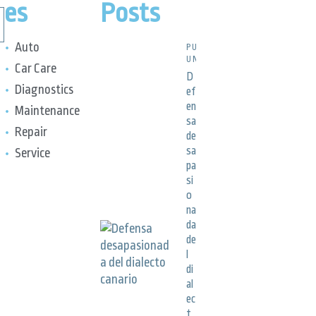
es
Posts
Auto
PUBLICACIONES,
UNCATEGORIZED
Car Care
D
Diagnostics
ef
en
Maintenance
sa
Repair
de
sa
Service
pa
si
o
na
da
de
l
di
al
ec
t