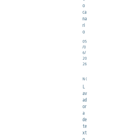
o
ca
na
ri
o
05
/0
6/
20
26
NOTICIAS
L
av
ad
or
a
de
te
xt
o