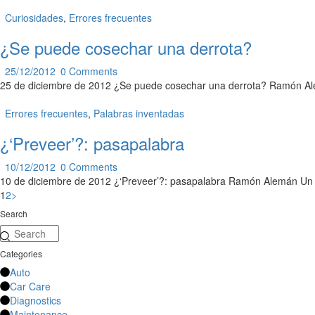
Curiosidades
,
Errores frecuentes
¿Se puede cosechar una derrota?
25/12/2012
0
Comments
25 de diciembre de 2012 ¿Se puede cosechar una derrota? Ramón Alem
Errores frecuentes
,
Palabras inventadas
¿‘Preveer’?: pasapalabra
10/12/2012
0
Comments
10 de diciembre de 2012 ¿‘Preveer’?: pasapalabra Ramón Alemán Un c
Paginación
Page
Page
1
2
>
de
Search
Search
entradas
Categories
Auto
Car Care
Diagnostics
Maintenance