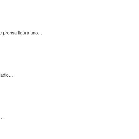
de prensa figura uno…
 radio…
n…